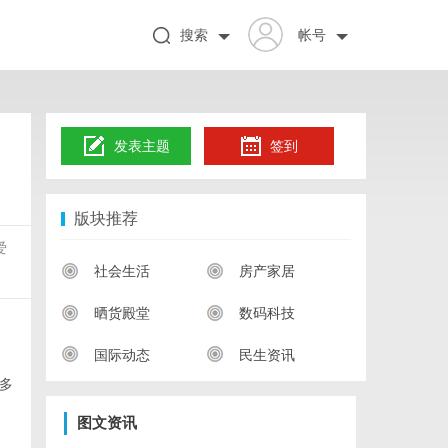
搜索
帐号
发表主题
签到
版块推荐
爱
社会生活
房产家居
晒货殿堂
数码科技
国际动态
民生资讯
多
图文资讯