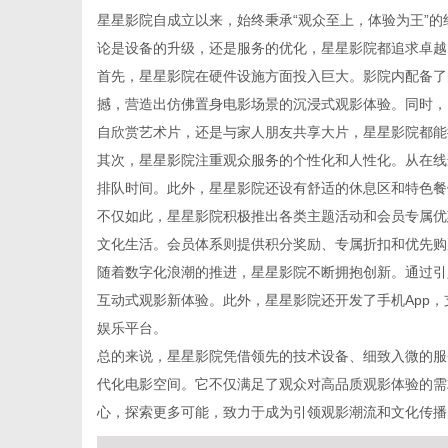
星星影院自成立以来，始终秉承“观众至上，体验为王”
论是设备的升级，还是服务的优化，星星影院都追求卓越
首先，星星影院在硬件设施方面投入巨大。影院内配备了先进
撼，营造出仿佛置身电影场景的沉浸式观影体验。同时，
百
自欣赏艺术片，还是与家人朋友共享大片，星星影院都能
其次，星星影院注重观众服务的个性化和人性化。从在线
排队时间。此外，星星影院还设有舒适的休息区和特色餐
不仅如此，星星影院积极推出各类主题活动和会员专属优
文化生活。会员体系则提供积分奖励、专属折扣和优先购
随着数字化浪潮的推进，星星影院不断拥抱创新。通过引
互动式观影新体验。此外，星星影院还开发了手机App
娱乐平台。
科
总的来说，星星影院凭借领先的技术设备、细致入微的服
代化电影空间。它不仅满足了观众对高品质观影体验的需
心，探索更多可能，致力于成为引领观影潮流和文化传播