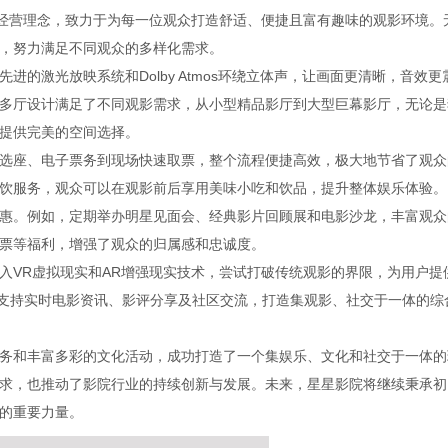
的经营理念，致力于为每一位观众打造舒适、便捷且富有趣味的观影环境。
，努力满足不同观众的多样化需求。
的激光放映系统和Dolby Atmos环绕立体声，让画面更清晰，音效更
多厅设计满足了不同观影需求，从小型精品影厅到大型巨幕影厅，无论是
提供完美的空间选择。
选座、电子票务到现场快速取票，整个流程便捷高效，极大地节省了观众
饮服务，观众可以在观影前后享用美味小吃和饮品，提升整体娱乐体验。
惠。例如，定期举办明星见面会、经典影片回顾展和电影沙龙，丰富观众
票等福利，增强了观众的归属感和忠诚度。
入VR虚拟现实和AR增强现实技术，尝试打破传统观影的界限，为用户提
，支持实时电影资讯、影评分享及社区交流，打造集观影、社交于一体的综
务和丰富多彩的文化活动，成功打造了一个集娱乐、文化和社交于一体的
求，也推动了影院行业的持续创新与发展。未来，星星影院将继续秉承初
的重要力量。