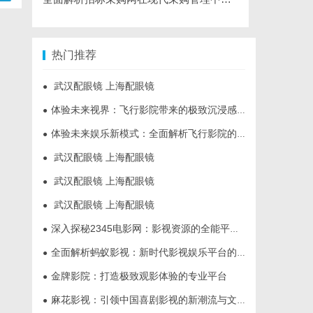
热门推荐
武汉配眼镜 上海配眼镜
●
体验未来视界：飞行影院带来的极致沉浸感享受
●
体验未来娱乐新模式：全面解析飞行影院的魅力与发展前景
●
武汉配眼镜 上海配眼镜
●
武汉配眼镜 上海配眼镜
●
武汉配眼镜 上海配眼镜
●
深入探秘2345电影网：影视资源的全能平台解析
●
全面解析蚂蚁影视：新时代影视娱乐平台的崛起与发展
●
金牌影院：打造极致观影体验的专业平台
●
麻花影视：引领中国喜剧影视的新潮流与文化创新
●