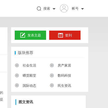
搜索
帐号
发表主题
签到
版块推荐
社会生活
房产家居
晒货殿堂
数码科技
国际动态
民生资讯
的
提
图文资讯