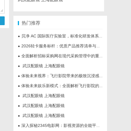
热门推荐
贝净 AC 国际医疗实验室，标准化研发体系全解析
●
2026轻卡服务标杆：优质产品推荐清单与选型全指南
●
全面解析招标采购网在现代采购管理中的重要作用与应用
●
武汉配眼镜 上海配眼镜
●
体验未来视界：飞行影院带来的极致沉浸感享受
●
体验未来娱乐新模式：全面解析飞行影院的魅力与发展前景
●
武汉配眼镜 上海配眼镜
●
武汉配眼镜 上海配眼镜
●
武汉配眼镜 上海配眼镜
●
深入探秘2345电影网：影视资源的全能平台解析
●