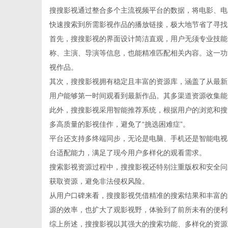
搜搜影视通过整合多个主流视频平台的数据，将电影、电
快速搜索到所需影视作品的播放链接，极大地节省了寻找
首先，搜搜影视的界面设计简洁直观，用户无须专业技能
称、主演、导演等信息，也能精准匹配相关内容。这一功
百
视作品。
其次，搜搜影视拥有稳定且丰富的资源库，涵盖了从最新
用户能够第一时间观看到最新作品。其多渠道资源收集能
此外，搜搜影视采用智能推荐系统，根据用户的浏览和搜
多高质量的影视佳作，避免了“挑选困难症”。
平台还支持多终端同步，无论是电脑、手机还是智能电视
台适配能力，满足了现今用户多样化的观看需求。
搜索影视资源过程中，搜搜影视还特别注重版权和安全问
科
获取资源，避免非法侵权风险。
从用户口碑来看，搜搜影视凭借精准的搜索结果和丰富的
源的效率，也扩大了观影视野，体验到了前所未有的便利
综上所述，搜搜影视以其强大的搜索功能、多样化的资源