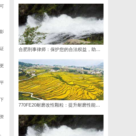
可
影
证
合肥刑事律师：保护您的合法权益，助您走出法律困境
更
平
下
770FE20耐磨改性颗粒：提升耐磨性能的革命性材料
资
、