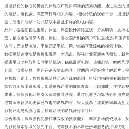
搜搜影视的核心优势首先体现在广泛而精准的搜索功能。通过先进的
的电影、电视剧、综艺节目等相关内容。相比传统的观看平台，搜搜
面，使用户能够一站式获取丰富且多样的影视内容。
此外，搜搜影视注重用户体验。界面设计简洁直观，分类明确，支持
百
围，精准定位所需内容。例如，喜欢国产剧的用户可以直接选择“国产
访问，无论是电脑、平板还是手机，用户都能享受流畅的搜索体验。
数据更新速度快是搜搜影视另一大亮点。影视行业更新换代频繁，新
视采用自动抓取和实时更新机制，确保最新电影、热播剧第一时间呈
介绍、演员信息、用户评论等附加内容，帮助用户更好地了解影片，
在版权问题上，搜搜影视坚持合法合规的原则，链接均指向拥有版权
择官方正版渠道观看，促进影视产业的健康发展。正因如此，搜搜影
未来，搜搜影视计划引入智能推荐系统，通过机器学习算法分析用户
科
过首页推荐发现更多感兴趣的影视内容，极大提高了观看效率和满意
影视评论与观影心得，构建活跃的影视爱好者社区。
综合来看，搜搜影视凭借精准高效的搜索能力、丰富多样的资源库、
为影视搜索领域的领先平台。随着技术的不断进步与服务的持续优化