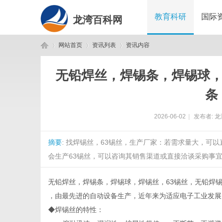
教育科研
国际
龙湾百科网
网站首页
资讯列表
资讯内容
无铅焊丝，焊锡条，焊锡球，焊
龙
›
›
›
条
2026-06-02
|
发布者:
龙
摘要
: 找焊锡丝，63锡丝，生产厂家：若需求量大，可
会生产63锡丝，可以咨询其销售渠道或直接洽谈采购事宜。
无铅焊丝，焊锡条，焊锡球，焊锡丝，63锡丝，无铅焊锡
湾
，由最先进的自动设备生产，近年来为适应电子工业发
◆焊锡丝的特性：