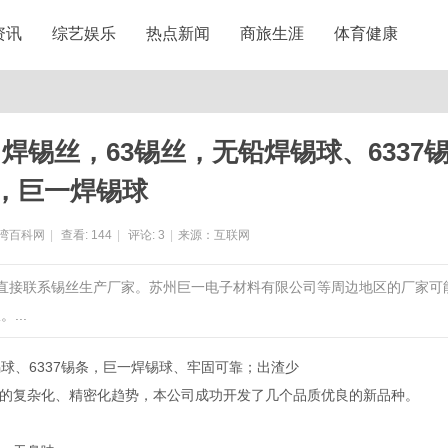
资讯
综艺娱乐
热点新闻
商旅生涯
体育健康
锡丝，63锡丝，无铅焊锡球、6337
，巨一焊锡球
湾百科网
|
查看:
144
|
评论:
3
|
来源：互联网
以直接联系锡丝生产厂家。苏州巨一电子材料有限公司等周边地区的厂家可
...
球、6337锡条，巨一焊锡球、牢固可靠；出渣少
展的复杂化、精密化趋势，本公司成功开发了几个品质优良的新品种。