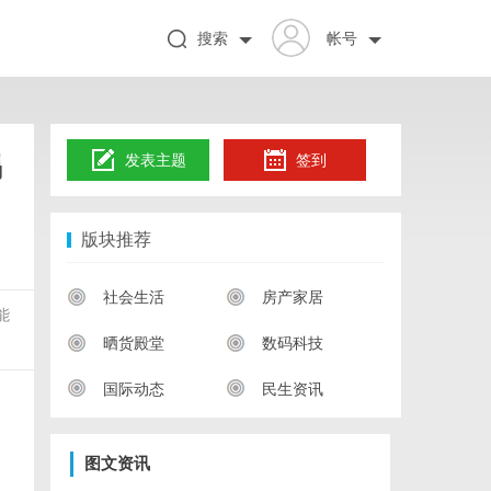
搜索
帐号
锡
发表主题
签到
版块推荐
社会生活
房产家居
能
晒货殿堂
数码科技
国际动态
民生资讯
图文资讯