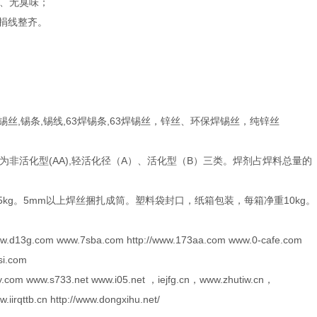
弹、无臭味；
、捐线整齐。
丝,锡条,锡线,63焊锡条,63焊锡丝，锌丝、环保焊锡丝，纯锌丝
非活化型(AA),轻活化径（A）、活化型（B）三类。焊剂占焊料总量的
、5kg。5mm以上焊丝捆扎成筒。塑料袋封口，纸箱包装，每箱净重10kg。
ww.d13g.com www.7sba.com http://www.173aa.com www.0-cafe.com
si.com
y.com www.s733.net www.i05.net ，iejfg.cn，www.zhutiw.cn，
rqttb.cn http://www.dongxihu.net/