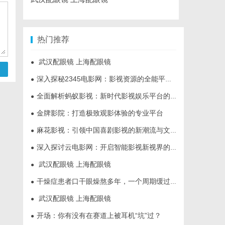
热门推荐
武汉配眼镜 上海配眼镜
●
深入探秘2345电影网：影视资源的全能平台解析
●
全面解析蚂蚁影视：新时代影视娱乐平台的崛起与发展
●
金牌影院：打造极致观影体验的专业平台
●
麻花影视：引领中国喜剧影视的新潮流与文化创新
●
深入探讨云电影网：开启智能影视新视界的全面解析
●
武汉配眼镜 上海配眼镜
●
干燥症患者口干眼燥熬多年，一个周期缓过来？老中医：一张辨证方对症，身体找回津液
●
武汉配眼镜 上海配眼镜
●
开场：你有没有在赛道上被耳机“坑”过？
●