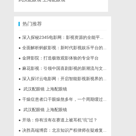
热门推荐
深入探秘2345电影网：影视资源的全能平台解析
●
全面解析蚂蚁影视：新时代影视娱乐平台的崛起与发展
●
金牌影院：打造极致观影体验的专业平台
●
麻花影视：引领中国喜剧影视的新潮流与文化创新
●
深入探讨云电影网：开启智能影视新视界的全面解析
●
武汉配眼镜 上海配眼镜
●
干燥症患者口干眼燥熬多年，一个周期缓过来？老中医：一张辨证方对症，身体找回津液
●
武汉配眼镜 上海配眼镜
●
开场：你有没有在赛道上被耳机“坑”过？
●
决胜高端博弈：北京知识产权律师在疑难复杂案件中的破局之道
●