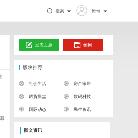
搜索
帐号
发表主题
签到
版块推荐
化
社会生活
房产家居
晒货殿堂
数码科技
国际动态
民生资讯
源
图文资讯