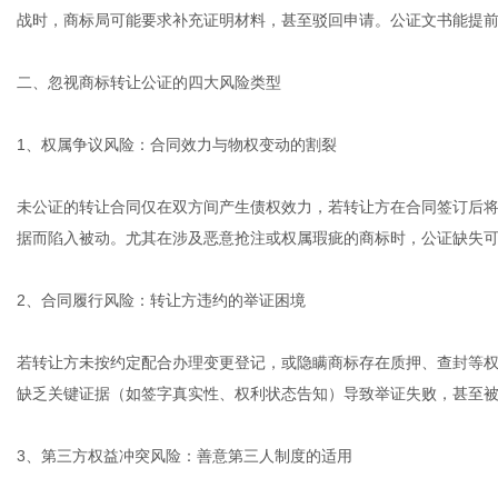
战时，商标局可能要求补充证明材料，甚至驳回申请。公证文书能提
二、忽视商标转让公证的四大风险类型
1、权属争议风险：合同效力与物权变动的割裂
未公证的转让合同仅在双方间产生债权效力，若转让方在合同签订后
据而陷入被动。尤其在涉及恶意抢注或权属瑕疵的商标时，公证缺失
2、合同履行风险：转让方违约的举证困境
若转让方未按约定配合办理变更登记，或隐瞒商标存在质押、查封等
缺乏关键证据（如签字真实性、权利状态告知）导致举证失败，甚至
3、第三方权益冲突风险：善意第三人制度的适用