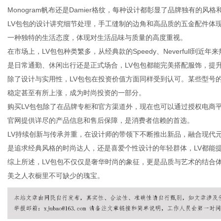
Monogram帆布还是Damier格纹，每种设计都彰显了品牌独有的风
LV包包的设计讲究细节处理，手工缝制的边角和高品质的五金配件体
一种独特的生活态度，体现对生活品味与质量的高度重视。
在市场上，LV包包种类繁多，从经典款的Speedy、Neverfull到近年来热门
百
是日常通勤、休闲出行还是正式场合，LV包包都能完美搭配服饰，提
除了设计与实用性，LV包包在投资价值方面同样受到认可。某些型号
稳定甚至有所上涨，成为时尚投资的一部分。
购买LV包包除了在品牌专柜和官方渠道外，现在也可以通过授权电商
官网提供详尽的产品信息和售后保障，是消费者信赖的首选。
LV持续创新与传承并重，在设计师的带领下不断推出新品，融合现代
是追求经典风格的时尚达人，还是喜爱个性设计的年轻群体，LV都能
综上所述，LV包包不仅仅是奢华时尚的象征，更是品质与艺术的结合
科
美之人衣橱里不可缺少的瑰宝。