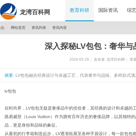
教育科研
国际资讯
综
龙湾百科网
网站首页
资讯列表
资讯内容
深入探秘LV包包：奢华与
龙
›
›
›
2026-05-29
|
发布者:
龙湾百科网
|
查看
摘要
: LV包包融合经典设计与卓越工艺，代表奢华与品味。多样款式满
lv包包
在时尚界，LV包包无疑是奢侈品中的佼佼者，其经典的设计和卓越的
湾
路易威登（Louis Vuitton）作为拥有百年历史的奢侈品牌，以其
品，更是身份和品味的象征。
从最初的行李箱制造起步，LV逐渐拓展至各种手袋设计，每一款包包