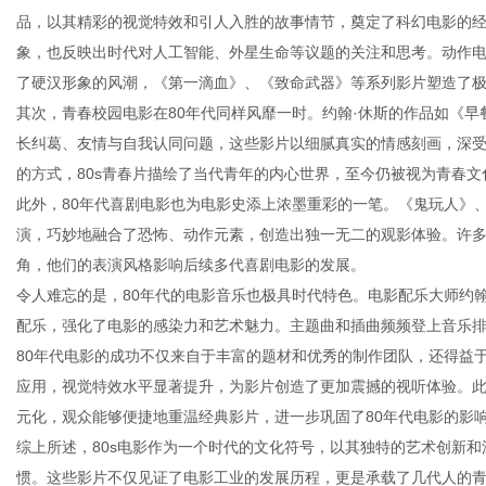
品，以其精彩的视觉特效和引人入胜的故事情节，奠定了科幻电影的
象，也反映出时代对人工智能、外星生命等议题的关注和思考。动作电
了硬汉形象的风潮，《第一滴血》、《致命武器》等系列影片塑造了
其次，青春校园电影在80年代同样风靡一时。约翰·休斯的作品如《
百
长纠葛、友情与自我认同问题，这些影片以细腻真实的情感刻画，深
的方式，80s青春片描绘了当代青年的内心世界，至今仍被视为青春文
此外，80年代喜剧电影也为电影史添上浓墨重彩的一笔。《鬼玩人》
演，巧妙地融合了恐怖、动作元素，创造出独一无二的观影体验。许多
角，他们的表演风格影响后续多代喜剧电影的发展。
令人难忘的是，80年代的电影音乐也极具时代特色。电影配乐大师约翰
配乐，强化了电影的感染力和艺术魅力。主题曲和插曲频频登上音乐
80年代电影的成功不仅来自于丰富的题材和优秀的制作团队，还得益于
科
应用，视觉特效水平显著提升，为影片创造了更加震撼的视听体验。此
元化，观众能够便捷地重温经典影片，进一步巩固了80年代电影的影
综上所述，80s电影作为一个时代的文化符号，以其独特的艺术创新
惯。这些影片不仅见证了电影工业的发展历程，更是承载了几代人的青