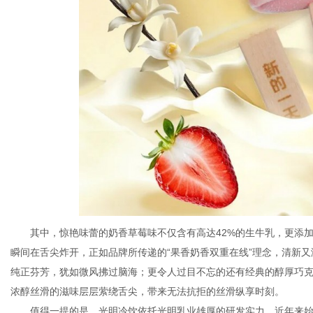
其中，惊艳味蕾的奶香草莓味不仅含有高达42%的生牛乳，更添
瞬间在舌尖炸开，正如品牌所传递的“果香奶香双重在线”理念，清新
纯正芬芳，犹如微风拂过脑海；更令人过目不忘的还有经典的醇厚巧克
浓醇丝滑的滋味层层萦绕舌尖，带来无法抗拒的丝滑纵享时刻。
值得一提的是，光明冷饮依托光明乳业雄厚的研发实力，近年来始